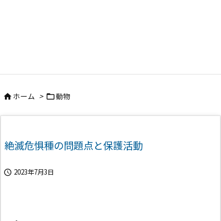
ホーム
>
動物


絶滅危惧種の問題点と保護活動
2023年7月3日
