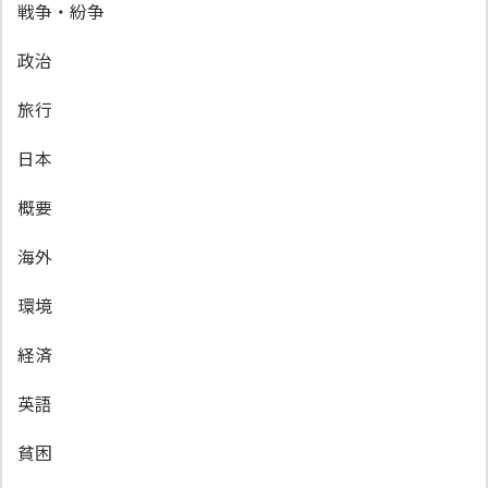
戦争・紛争
政治
旅行
日本
概要
海外
環境
経済
英語
貧困