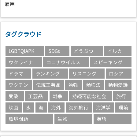
雇用
タグクラウド
LGBTQIAPK
SDGs
どうぶつ
イルカ
ウクライナ
コロナウイルス
スピーキング
ドラマ
ランキング
リスニング
ロシア
ワクチン
伝統工芸品
勉強
勉強法
動物愛護
受験
工芸品
戦争
持続可能な社会
旅行
映画
水
海
海外
海外旅行
海洋学
環境
環境問題
生物
英語