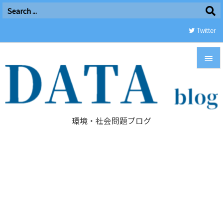
Twitter


メニュ

環境・社会問題ブログ
サイド

前へ

次へ

検索