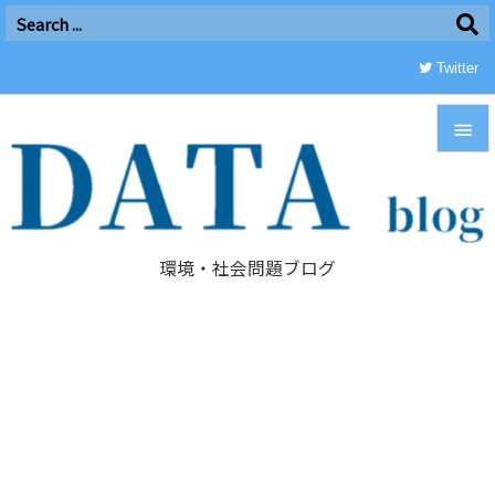
Twitter


メニュ

環境・社会問題ブログ
サイド

前へ

次へ

検索