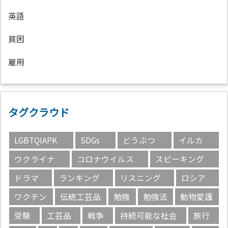
英語
貧困
雇用
タグクラウド
LGBTQIAPK
SDGs
どうぶつ
イルカ
ウクライナ
コロナウイルス
スピーキング
ドラマ
ランキング
リスニング
ロシア
ワクチン
伝統工芸品
勉強
勉強法
動物愛護
受験
工芸品
戦争
持続可能な社会
旅行