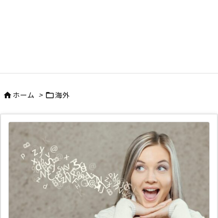
ホーム
>
海外

