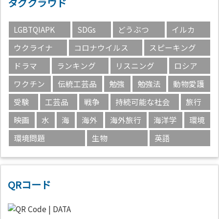
タグクラウド
LGBTQIAPK
SDGs
どうぶつ
イルカ
ウクライナ
コロナウイルス
スピーキング
ドラマ
ランキング
リスニング
ロシア
ワクチン
伝統工芸品
勉強
勉強法
動物愛護
受験
工芸品
戦争
持続可能な社会
旅行
映画
水
海
海外
海外旅行
海洋学
環境
環境問題
生物
英語
QRコード