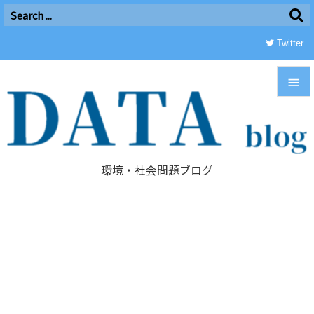
Twitter


メニュ

環境・社会問題ブログ
サイド

前へ

次へ

検索