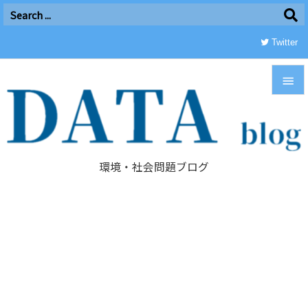
Twitter


メニュ

環境・社会問題ブログ
サイド

前へ

次へ

検索