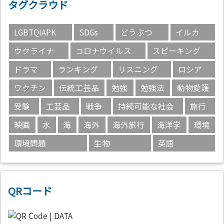
タグクラウド
LGBTQIAPK
SDGs
どうぶつ
イルカ
ウクライナ
コロナウイルス
スピーキング
ドラマ
ランキング
リスニング
ロシア
ワクチン
伝統工芸品
勉強
勉強法
動物愛護
受験
工芸品
戦争
持続可能な社会
旅行
映画
水
海
海外
海外旅行
海洋学
環境
環境問題
生物
英語
QRコード