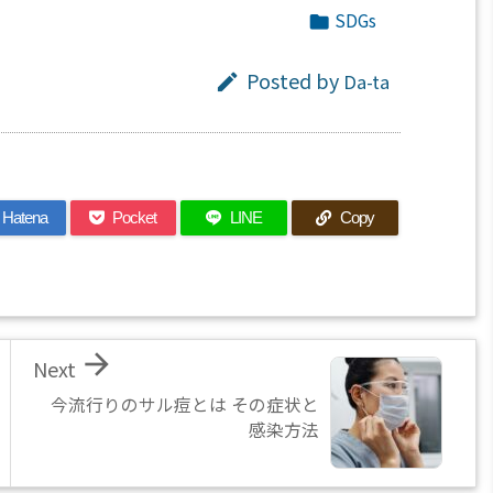
SDGs

Posted by
Da-ta

Hatena
Pocket
LINE
Copy

Next
今流行りのサル痘とは その症状と
感染方法