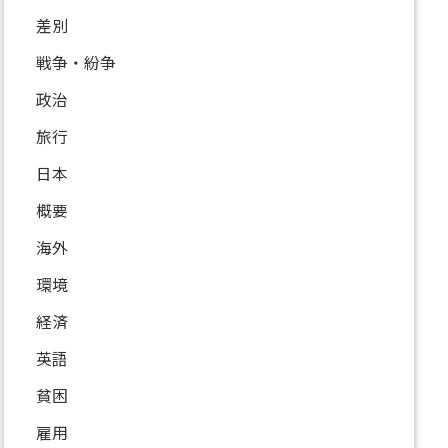
差別
戦争・紛争
政治
旅行
日本
概要
海外
環境
経済
英語
貧困
雇用