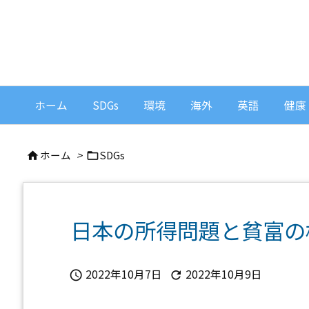
ホーム
SDGs
環境
海外
英語
健康
ホーム
>
SDGs


日本の所得問題と貧富の
2022年10月7日
2022年10月9日

