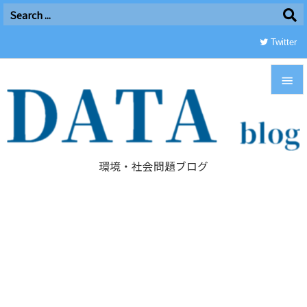
Twitter


メニュ

環境・社会問題ブログ
サイド

前へ

次へ

検索