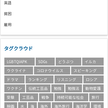
英語
貧困
雇用
タグクラウド
LGBTQIAPK
SDGs
どうぶつ
イルカ
ウクライナ
コロナウイルス
スピーキング
ドラマ
ランキング
リスニング
ロシア
ワクチン
伝統工芸品
勉強
勉強法
動物愛護
受験
工芸品
戦争
持続可能な社会
旅行
映画
水
海
海外
海外旅行
海洋学
環境