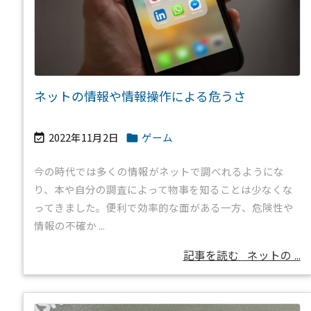
ネットの情報や情報操作による危うさ
2022年11月2日
ゲーム


今の時代では多くの情報がネットで調べれるようにな
り、本や自分の調査によって物事を知ることは少なくな
ってきました。便利で効率的な面がある一方、危険性や
情報の不確か ...
記事を読む
ネットの ...