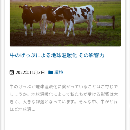
牛のげっぷによる地球温暖化 その影響力
2022年11月3日
環境


牛のげっぷが地球温暖化に繋がっていることはご存じで
しょうか。地球温暖化によって私たちが受ける影響は大
きく、大きな課題となっています。そんな中、牛がどれ
ほど地球温 ...