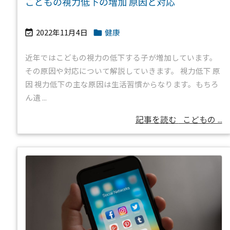
こどもの視力低下の増加 原因と対応
2022年11月4日
健康


近年ではこどもの視力の低下する子が増加しています。
その原因や対応について解説していきます。 視力低下 原
因 視力低下の主な原因は生活習慣からなります。もちろ
ん遺 ...
記事を読む
こどもの ...