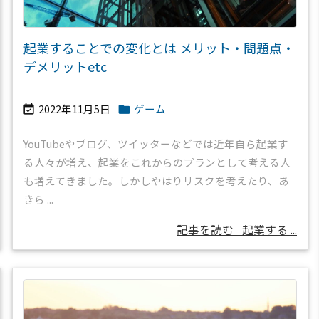
起業することでの変化とは メリット・問題点・
デメリットetc
2022年11月5日
ゲーム


YouTubeやブログ、ツイッターなどでは近年自ら起業す
る人々が増え、起業をこれからのプランとして考える人
も増えてきました。しかしやはりリスクを考えたり、あ
きら ...
記事を読む
起業する ...